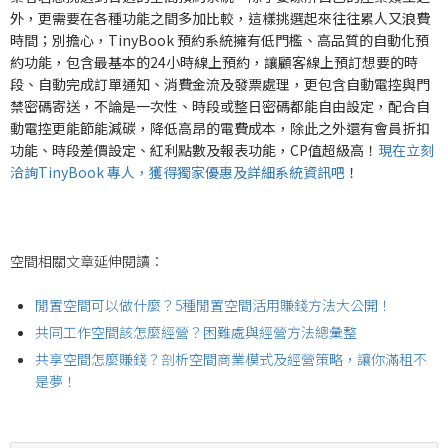
外，更需要在各種功能之間多加比較，這樣挑選起來往往累人又浪費
時間；別擔心，TinyBook 預約系統擁有低門檻、高品質的自動化預
約功能，包含最基本的24小時線上預約，讓顧客線上預訂想要的時
段、自動完成訂單通知、消費金流及發票處理，更包含自動電控與門
禁密碼寄送，不論是一次性、時段或整日密碼都能自由設定，配合自
動電控更能節能減碳，降低高昂的電費成本，除此之外還有會員折扣
功能、時段差價設定、紅利點數及報表功能，CP值超級高！
現在立刻
洽詢TinyBook 專人，獲得獨家優惠及詳細系統資訊吧
！
空間相關文章延伸閱讀：
閒置空間可以做什麼？5種閒置空間活用賺錢方法大公開！
共同工作空間該怎麼經營？困難處與經營方法總彙整
共享空間怎麼賺錢？剖析空間商業模式及經營策略，讓你滿租不
是夢！