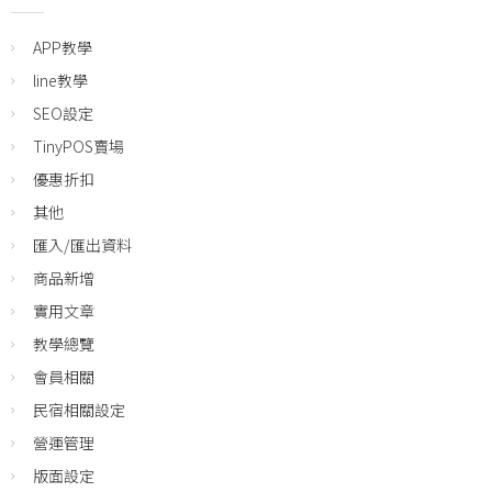
APP教學
line教學
SEO設定
TinyPOS賣場
優惠折扣
其他
匯入/匯出資料
商品新增
實用文章
教學總覽
會員相關
民宿相關設定
營運管理
版面設定