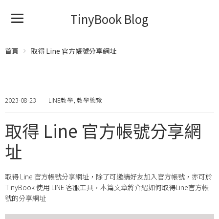
TinyBook Blog
首頁
取得 Line 官方帳號分享網址
2023-08-23
LINE教學
,
教學總覽
取得 Line 官方帳號分享網
址
取得 Line 官方帳號分享網址，除了可邀請好友加入官方帳號，亦可於
TinyBook 使用 LINE 客服工具，本篇文章將介紹如何取得Line官方帳
號的分享網址