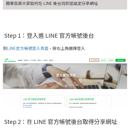
簡單告訴大家如何在 LINE 後台找到並設定分享網址
Step 1：登入進 LINE 官方帳號後台
到
LINE官方帳號登入頁面
，按右上角選擇登入
Step 2：在 LINE 官方帳號後台取得分享網址