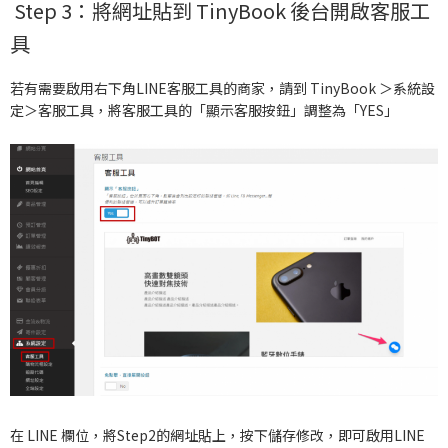
Step 3：將網址貼到 TinyBook 後台開啟客服工
具
若有需要啟用右下角LINE客服工具的商家，請到 TinyBook ＞系統設
定＞客服工具，將客服工具的「顯示客服按鈕」調整為「YES」
在 LINE 欄位，將Step2的網址貼上，按下儲存修改，即可啟用LINE