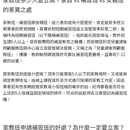
的差異之處
家教班、補習班跟安親班，這三者到底有什麼差別，肯定是眾多想立
案業者的常見問題，其實依照
短期補習班設立及管理準則第二條
，是
稱呼為短期補習班（以下簡稱補習班），指的是在固定場址，對外招
生達5人以上，並收取費用的補習教育之機構；而安親班則受
兒童課後
照顧服務班與中心設立及管理辦法
管轄，又稱之為「兒童課後照顧服
務班」，樓層、教師執照跟建築許可都比補習班更嚴格，且專收7-12
歲的幼童。
那家教班到底是什麼呢？頂多只能算是5人以下的家教場所，又或是無
固定教學地址，由線上課程或外派方式進行授課的家教工作室，因此
業者若有想長期經營家教或小型班級的需求的話，記得要看是否符合
上述的5人授課且固定場域的條件，符合的話就得去立案登記為補習班
囉！
家教班申請補習班的好處？為什麼一定要立案？