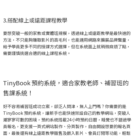
3.搭配線上或遠距課程教學
要想突破一般的家教或實體班規模，透過線上或遠距教學是最快速的
方法，不只能夠賺取影片的高毛利，也能運用網路來擴展品牌聲量，
給予學員更多不同的授課方式選擇，但在系統面上就稍微麻煩了點，
需要謹慎挑選合適的線上課程系統。
TinyBook 預約系統，適合家教老師、補習班的
售課系統！
好不容易補習班成功立案，卻乏人問津，無人上門嗎？你需要的是
TinyBook 預約系統，讓新手也能快速架設自己的教學網站，突破人
潮寥寥可數的困境，預約系統搭載24小時預約日曆，睡覺也不錯過學
員報名，更支援一頁式網站製作、分頁製作，自由開設想要的報名頁
面，最後還有線上遠距教學販售及嵌入影片、會員訂閱等功能，輕鬆