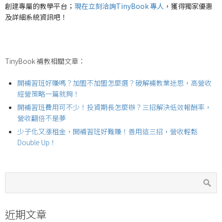
創建專屬的教學平台；
現在立刻洽詢TinyBook 專人
，獲得獨家優惠
及詳細系統資訊吧！
TinyBook 補教相關文章：
開補習班好賺嗎？加盟不加盟怎麼選？破解補教業迷思，高營收
經營策略一篇就夠！
開補習班費用可不少！投資期長怎麼辦？三招解決低效報酬率，
營收翻倍不是夢
少子化又漲租金，開補習班好難賺！善用這三招，營收輕鬆
Double Up！
近期文章