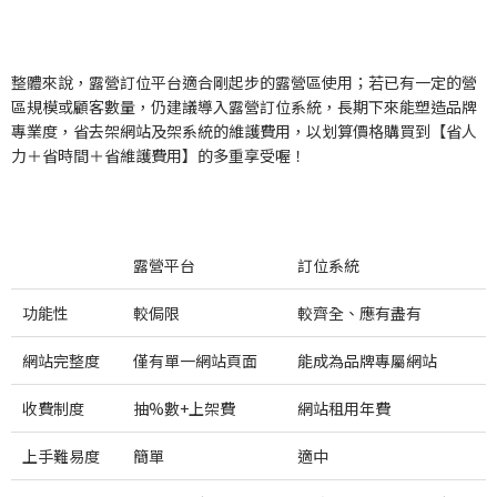
整體來說，
露營訂位平台適合剛起步的露營區使用；若已有一定的營
區規模或顧客數量，仍建議導入露營訂位系統
，長期下來能塑造品牌
專業度，省去架網站及架系統的維護費用，以划算價格購買到【省人
力＋省時間＋省維護費用】的多重享受喔！
露營平台
訂位系統
功能性
較侷限
較齊全、應有盡有
網站完整度
僅有單一網站頁面
能成為品牌專屬網站
收費制度
抽%數+上架費
網站租用年費
上手難易度
簡單
適中