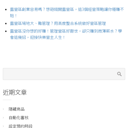
露營區創業容易嗎？想砸錢開露營區，這3個經營策略讓你穩賺不
賠！
露營區場地大、難管理？用高度整合系統做好營區管理
露營區沒你想的好賺！管理營區好厭世，卻只賺到微薄薪水？學
會這幾招，迎接快樂營主人生！
近期文章
隱藏商品
自動化審核
設定預約時段