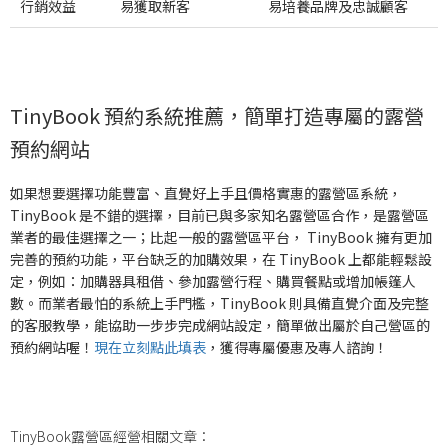
行銷效益
易獲取新客
易培養品牌及忠誠顧客
TinyBook 預約系統推薦，簡單打造專屬的露營
預約網站
如果想要選擇功能豐富、直覺好上手且價格實惠的露營區系統，
TinyBook 是不錯的選擇，目前已與多家知名露營區合作，是露營區
業者的最佳選擇之一；
比起一般的露營區平台， TinyBook 擁有更加
完善的預約功能，平台缺乏的加購效果，在 TinyBook 上都能輕鬆設
定，例如：加購器具租借、參加露營行程、購買餐點或增加帳篷人
數。而業者最怕的系統上手門檻，TinyBook 則具備直覺介面及完整
的客服教學，能協助一步步完成網站設定，簡單做出屬於自己營區的
預約網站喔！
現在立刻
點此填表
，獲得專屬優惠及專人諮詢！
TinyBook露營區經營相關文章：