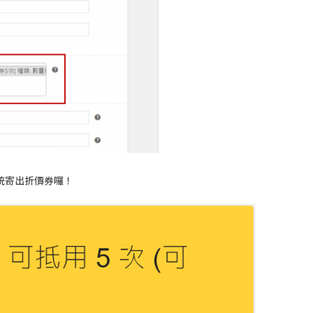
統寄出折價券囉！