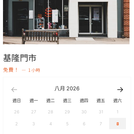
基隆門市
免費！
1 小時
八月
2026
週日
週一
週二
週三
週四
週五
週六
26
27
28
29
30
31
1
8
2
3
4
5
6
7