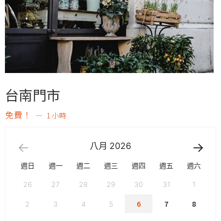
台南門市
免費！
1 小時
八月
2026
週日
週一
週二
週三
週四
週五
週六
26
27
28
29
30
31
1
6
7
8
2
3
4
5