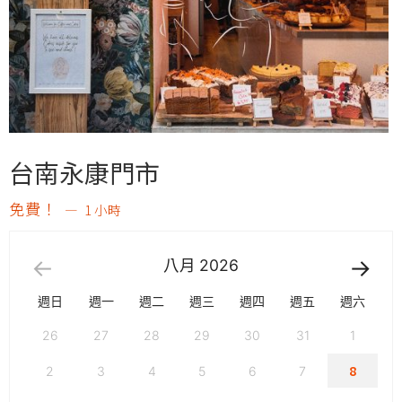
台南永康門市
免費！
1 小時
八月
2026
週日
週一
週二
週三
週四
週五
週六
26
27
28
29
30
31
1
8
2
3
4
5
6
7