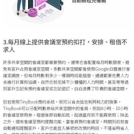
3.每月線上提供會議室預約扣打，安排、租借不
求人
許多共享空間的會議室都需要預約 ，通常也會配置每月時數額度，避
免有客戶占用會議室空間，多數共享空間都會使用Google日曆進行會
議室調度，但每月時數剩多少、哪個時段能租借，通通都要花費人力
去進行計算和協調，自然也就花掉不少櫃檯的人力時間，甚至常常遇
到客戶忘記有預約會議室或忘記退訂，白白浪費了珍貴的會議空間。
但若使用TinyBook預約系統，就可以省去這些耗時耗力的瑣事，
TinyBook可以分配時數券給共享空間中的會員，例如8小時、10小時
的會議室使用券，租借後即自動扣抵，超過當月就不能再使用；除此
之外，還有會議室預約提醒功能，當會員預約會議室，時間到前就會
自動通知提醒客戶，客戶也能登入帳號修改預約時段，不僅省時省人