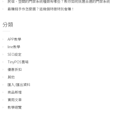
民宿、空間的門禁系統種類有哪些？教你如何挑選合適的門禁系統
最賺錢手作怎麼選？這幾個特徵特別會賺！
分類
APP教學
line教學
SEO設定
TinyPOS賣場
優惠折扣
其他
匯入/匯出資料
商品新增
實用文章
教學總覽