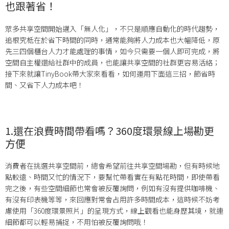
也跟著省！
眾多共享空間開始邁入「無人化」，不只是順應自動化的時代趨勢，
追根究柢在於省下時間的同時，通常能夠將人力成本也大幅降低，原
先三四個櫃台人力才能處理的事情，如今只需要一個人即可完成，將
空間自主權還給社群中的成員，也能讓共享空間的社群更容易活絡；
接下來就讓TinyBook帶大家來看看，如何運用下面這三招，節省時
間、又省下人力成本吧！
1.還在浪費時間帶看嗎？360度環景線上場勘更
方便
消費者在挑選共享空間前，總會希望前往共享空間場勘，但有時候地
點較遠、時間又忙的情況下，要幫忙帶看實在有點花時間，即使帶看
完之後，有些空間細節也常會被反覆詢問，例如有沒有提供咖啡機、
有沒有印表機等等，來回應對常會占用許多時間成本，這時候不妨考
慮使用「360度環景照片」的呈現方式，線上觀看也能身歷其境，就連
細節都可以輕易捕捉，不用怕被反覆詢問哦！