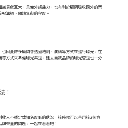
知識貢獻巨大，具備外語能力，也有利於顧問吸收國外的案
流暢溝通、閱讀無礙的程度。
，也因此許多顧問會透過培訓、演講等方式來進行曝光，在
議等方式來準備曝光渠道，建立自我品牌的曝光管道也十分
法！
到收入不穩定或知名度低的狀況，這時候可以善用這3個方
品牌聲量的問題，一起來看看吧！