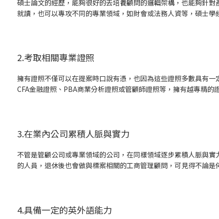
碩士論文的經歷，能夠很好的去培養顧問的邏輯架構，也能夠針對產
就讀，也可以專攻不同的專業領域，如財會或法務人資等，碩士學
2.考取相關專業證照
擁有證照不僅可以在提案時口說有憑，也因為這些證照多數具有一
CFA金融證照、PBA商業分析證照或管顧師證照等，擁有越專精的
3.在業內公司累積人脈與實力
不管是管顧公司或專業領域的公司，在同樣領域逐步累積人脈與實
的人員，退休後也會做與標案相關的工商管理顧問，可見得不論是
4.具備一定的英外語能力