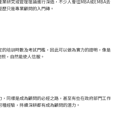
業研究或管理理論進行深造，不少人會往MBA或EMBA去
經歷只是專業顧問的入門磚。
定的培訓時數及考試門檻，因此可以做為實力的證明，像是
證照，自然能使人信服。
力，同樣是成為顧問的必經之路，甚至有些在政府部門工作
何種經驗，持續深耕都有成為顧問的潛力。